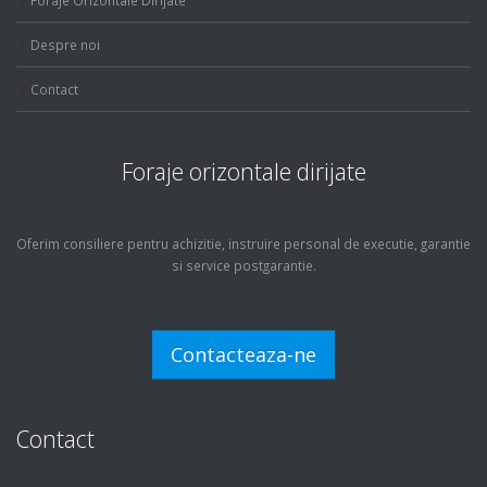
frecce
tricolori
Despre noi
blue
face
Contact
gold
best
clone
Foraje orizontale dirijate
replica
watches
site
Oferim consiliere pentru achizitie, instruire personal de executie, garantie
si service postgarantie.
in
thailand
brietling
is
Contacteaza-ne
most
good
place
Contact
buy
fake