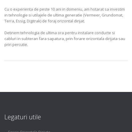
Cu o experienta de peste 10 ani in domeniu, am hotarat sa investim
in tehnologie si utilajele de ultima generatie (Vermeer, Grundomat,
Terra, Essig, Digitrak) de foraj orizontal dirijat.
Detinem tehnologia de ultima ora pentru instalare conducte si
cabluri in subteran fara sapatura, prin forare orizontala dirijata sau
prin percutie.
are
there
any
safe
site
for
Legaturi utile
fake
rolex
Foraje Orizontale Dirijate