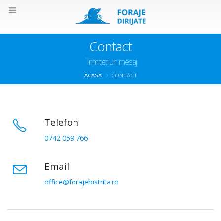
Contact
Trimiteti un mesaj
ACASA
CONTACT
Telefon
0742 059 766
Email
office@forajebistrita.ro